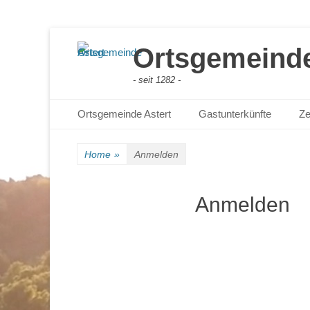
Ortsgemeinde
- seit 1282 -
Primäres Menü
Zum
Ortsgemeinde Astert
Gastunterkünfte
Ze
Inhalt
springen
Home
»
Anmelden
Anmelden